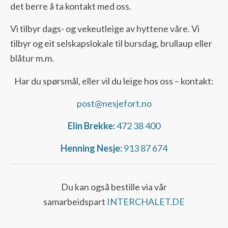
det berre å ta kontakt med oss.
Vi tilbyr dags- og vekeutleige av hyttene våre. Vi
tilbyr og eit selskapslokale til bursdag, brullaup eller
blåtur m.m.
Har du spørsmål, eller vil du leige hos oss – kontakt:
post@nesjefort.no
Elin Brekke:
472 38 400
Henning Nesje:
913 87 674
Du kan også bestille via vår
samarbeidspart
INTERCHALET.DE