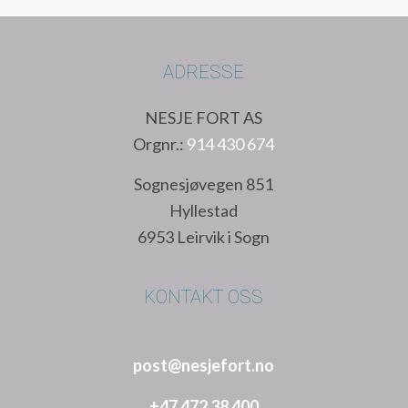
ADRESSE
NESJE FORT AS
Orgnr.:
914 430 674
Sognesjøvegen 851
Hyllestad
6953 Leirvik i Sogn
KONTAKT OSS
post@nesjefort.no
+47 472 38 400