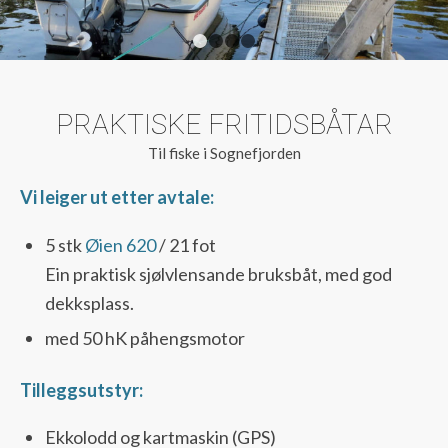
1
2
3
4
PRAKTISKE FRITIDSBÅTAR
Til fiske i Sognefjorden
Vi leiger ut etter avtale:
5 stk
Øien 620
/ 21 fot
Ein praktisk sjølvlensande bruksbåt, med god
dekksplass.
med 50 hK påhengsmotor
Tilleggsutstyr:
Ekkolodd og kartmaskin (GPS)