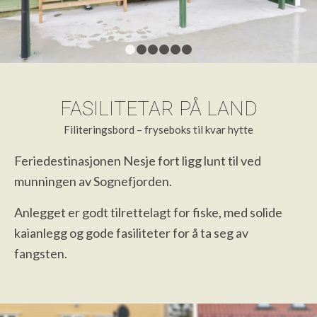
1
2
3
4
5
6
FASILITETAR PÅ LAND
Filiteringsbord – fryseboks til kvar hytte
Feriedestinasjonen Nesje fort ligg lunt til ved
munningen av Sognefjorden.
Anlegget er godt tilrettelagt for fiske, med solide
kaianlegg og gode fasiliteter for å ta seg av
fangsten.